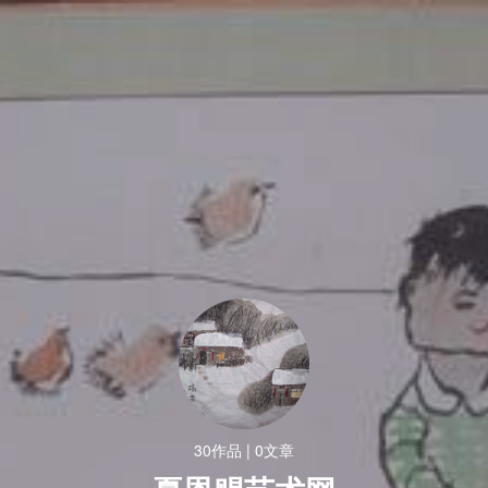
书法网
封面
首页
作品
资讯
随便看看
夏恩赐艺术网
夏恩赐 师从皮之先先生的高足曹守海、
30作品 | 0文章