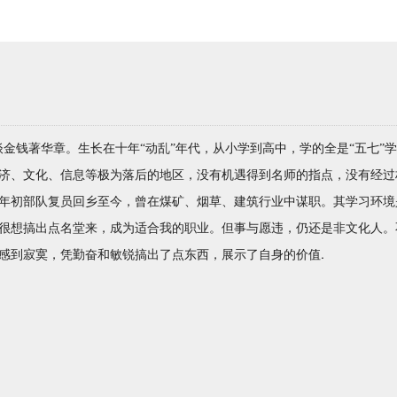
金钱著华章。生长在十年“动乱”年代，从小学到高中，学的全是“五七”
济、文化、信息等极为落后的地区，没有机遇得到名师的指点，没有经过
年初部队复员回乡至今，曾在煤矿、烟草、建筑行业中谋职。其学习环境
很想搞出点名堂来，成为适合我的职业。但事与愿违，仍还是非文化人。
.
感到寂寞，凭勤奋和敏锐搞出了点东西，展示了自身的价值