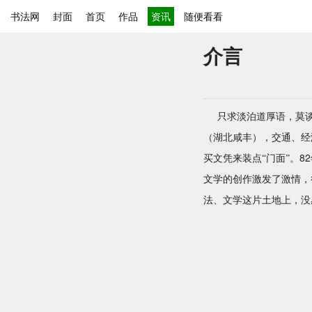
书法网
封面
首页
作品
资讯
随便看看
介言
只求淡泊道厚语，莫谈
（湖北咸丰），交通、经
82
买文凭来装点“门面”。
文学的创作激发了激情，
法、文学这片土地上，没