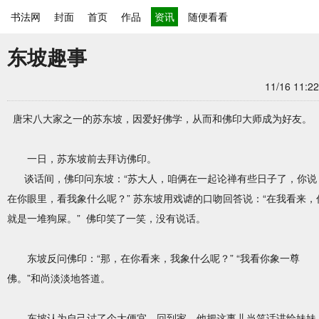
书法网
封面
首页
作品
资讯
随便看看
东坡趣事
11/16 11:22
唐宋八大家之一的苏东坡，因爱好佛学，从而和佛印大师成为好友。
一日，苏东坡前去拜访佛印。
谈话间，佛印问东坡：“苏大人，咱俩在一起论禅有些日子了，你说
在你眼里，看我象什么呢？” 苏东坡用戏谑的口吻回答说：“在我看来，
就是一堆狗屎。” 佛印笑了一笑，没有说话。
东坡反问佛印：“那，在你看来，我象什么呢？” “我看你象一尊
佛。”和尚淡淡地答道。
东坡认为自己讨了个大便宜。回到家，他把这事儿当笑话讲给妹妹