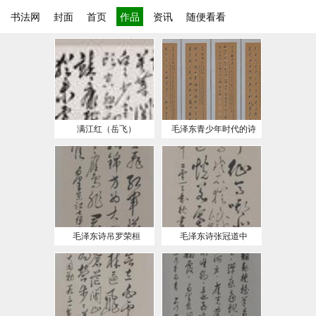
书法网
封面
首页
作品
资讯
随便看看
满江红（岳飞）
毛泽东青少年时代的诗
毛泽东诗吊罗荣桓
毛泽东诗张冠道中